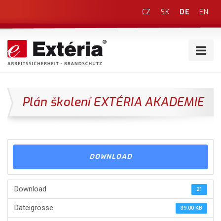
CZ
SK
DE
EN
Plán školení EXTÉRIA AKADEMIE
DOWNLOAD
Download
21
Dateigrösse
39.00 KB