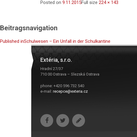
Posted on
9.11.2015
Full size
224 × 143
Beitragsnavigation
Published in
Schulwesen – Ein Unfall in der Schulkantine
Extéria, s.r.o.
Hradní 27/37
710 00 Ostrava – Slezská Ostrava
phone: +420 596 732 540
e-mail:
recepce@exteria.cz