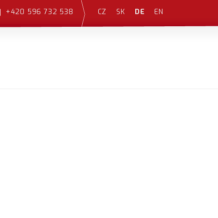
CZ
SK
DE
EN
+420 596 732 538