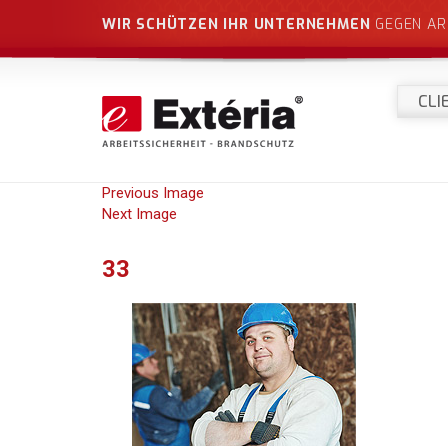
WIR SCHÜTZEN IHR UNTERNEHMEN
GEGEN AR
CLI
Previous Image
Next Image
33