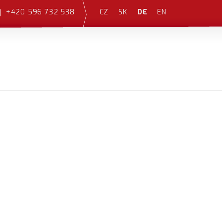
CZ
SK
DE
EN
+420 596 732 538