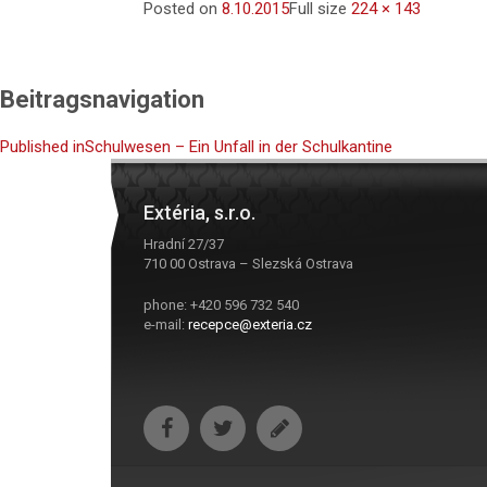
Posted on
8.10.2015
Full size
224 × 143
Beitragsnavigation
Published in
Schulwesen – Ein Unfall in der Schulkantine
Extéria, s.r.o.
Hradní 27/37
710 00 Ostrava – Slezská Ostrava
phone: +420 596 732 540
e-mail:
recepce@exteria.cz